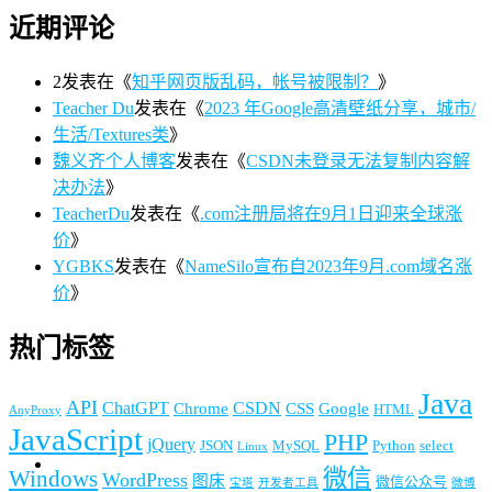
近期评论
2
发表在《
知乎网页版乱码，帐号被限制？
》
Teacher Du
发表在《
2023 年Google高清壁纸分享，城市/
生活/Textures类
》
魏义齐个人博客
发表在《
CSDN未登录无法复制内容解
决办法
》
TeacherDu
发表在《
.com注册局将在9月1日迎来全球涨
价
》
YGBKS
发表在《
NameSilo宣布自2023年9月.com域名涨
价
》
热门标签
Java
API
ChatGPT
CSDN
Chrome
CSS
Google
HTML
AnyProxy
JavaScript
PHP
jQuery
JSON
MySQL
Python
select
Linux
微信
Windows
WordPress
图床
微信公众号
宝塔
开发者工具
微博