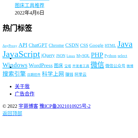
图床工具推荐
2022年4月6日
热门标签
Java
API
ChatGPT
CSDN
Chrome
CSS
Google
HTML
AnyProxy
JavaScript
PHP
jQuery
JSON
MySQL
Python
select
Linux
微信
Windows
WordPress
图床
微信公众号
宝塔
开发者工具
微博
搜索引擎
科学上网
赚钱
阿里云
日期控件
关于我
广告合作
© 2022
宇哥博客
豫ICP备2021010925号-2
返回顶部