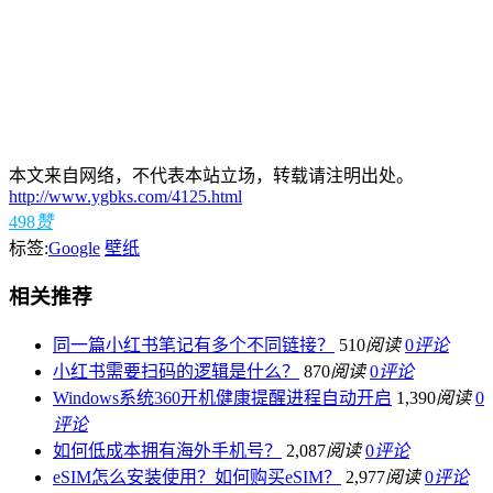
本文来自网络，不代表本站立场，转载请注明出处。
http://www.ygbks.com/4125.html
498
赞
标签:
Google
壁纸
相关推荐
同一篇小红书笔记有多个不同链接？
510
阅读
0
评论
小红书需要扫码的逻辑是什么？
870
阅读
0
评论
Windows系统360开机健康提醒进程自动开启
1,390
阅读
0
评论
如何低成本拥有海外手机号？
2,087
阅读
0
评论
eSIM怎么安装使用？如何购买eSIM？
2,977
阅读
0
评论