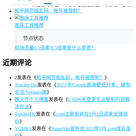
知乎网页版乱码，帐号被限制？
图床工具推荐
机场流量0.1倍率/0.5倍率是什么意思？
近期评论
2
发表在《
知乎网页版乱码，帐号被限制？
》
Teacher Du
发表在《
2023 年Google高清壁纸分享，城市/
生活/Textures类
》
魏义齐个人博客
发表在《
CSDN未登录无法复制内容解
决办法
》
TeacherDu
发表在《
.com注册局将在9月1日迎来全球涨
价
》
YGBKS
发表在《
NameSilo宣布自2023年9月.com域名涨
价
》