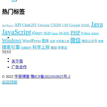
热门标签
Java
API
ChatGPT
CSDN
Chrome
CSS
Google
HTML
AnyProxy
JavaScript
PHP
jQuery
JSON
MySQL
Python
select
Linux
微信
Windows
WordPress
图床
微信公众号
宝塔
开发者工具
微博
搜索引擎
科学上网
赚钱
阿里云
日期控件
TEST
关于我
广告合作
© 2022
宇哥博客
豫ICP备2021010925号-2
返回顶部