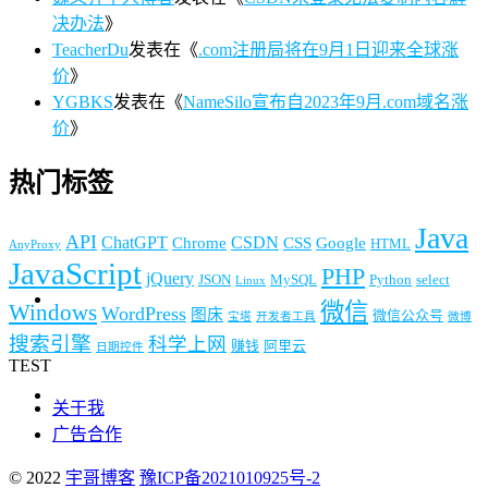
决办法
》
TeacherDu
发表在《
.com注册局将在9月1日迎来全球涨
价
》
YGBKS
发表在《
NameSilo宣布自2023年9月.com域名涨
价
》
热门标签
Java
API
ChatGPT
CSDN
Chrome
CSS
Google
HTML
AnyProxy
JavaScript
PHP
jQuery
JSON
MySQL
Python
select
Linux
微信
Windows
WordPress
图床
微信公众号
宝塔
开发者工具
微博
搜索引擎
科学上网
赚钱
阿里云
日期控件
TEST
关于我
广告合作
© 2022
宇哥博客
豫ICP备2021010925号-2