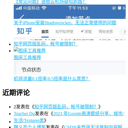
【常见问题】速蛙云机场疑似跑路？
关于iPhone安装Shadowrocket，无法正常使用的问题
知乎网页版乱码，帐号被限制？
图床工具推荐
机场流量0.1倍率/0.5倍率是什么意思？
近期评论
2
发表在《
知乎网页版乱码，帐号被限制？
》
Teacher Du
发表在《
2023 年Google高清壁纸分享，城市/
生活/Textures类
》
魏义齐个人博客
发表在《
CSDN未登录无法复制内容解