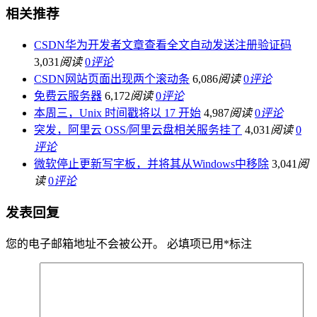
相关推荐
CSDN华为开发者文章查看全文自动发送注册验证码
3,031
阅读
0
评论
CSDN网站页面出现两个滚动条
6,086
阅读
0
评论
免费云服务器
6,172
阅读
0
评论
本周三，Unix 时间戳将以 17 开始
4,987
阅读
0
评论
突发，阿里云 OSS/阿里云盘相关服务挂了
4,031
阅读
0
评论
微软停止更新写字板，并将其从Windows中移除
3,041
阅
读
0
评论
发表回复
您的电子邮箱地址不会被公开。
必填项已用
*
标注