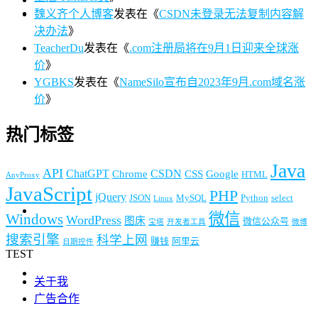
魏义齐个人博客
发表在《
CSDN未登录无法复制内容解
决办法
》
TeacherDu
发表在《
.com注册局将在9月1日迎来全球涨
价
》
YGBKS
发表在《
NameSilo宣布自2023年9月.com域名涨
价
》
热门标签
Java
API
ChatGPT
CSDN
Chrome
CSS
Google
HTML
AnyProxy
JavaScript
PHP
jQuery
JSON
MySQL
Python
select
Linux
微信
Windows
WordPress
图床
微信公众号
宝塔
开发者工具
微博
搜索引擎
科学上网
赚钱
阿里云
日期控件
TEST
关于我
广告合作