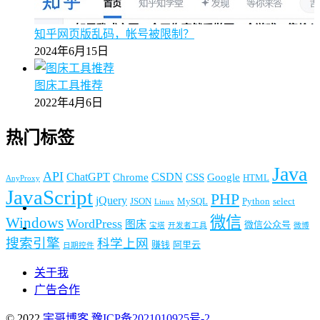
知乎网页版乱码，帐号被限制？
2024年6月15日
图床工具推荐
2022年4月6日
热门标签
Java
API
ChatGPT
CSDN
Chrome
CSS
Google
HTML
AnyProxy
JavaScript
PHP
jQuery
JSON
MySQL
Python
select
Linux
微信
Windows
WordPress
图床
微信公众号
宝塔
开发者工具
微博
搜索引擎
科学上网
赚钱
阿里云
日期控件
关于我
广告合作
© 2022
宇哥博客
豫ICP备2021010925号-2