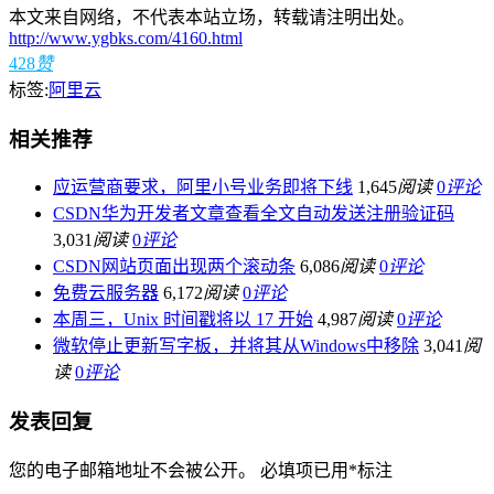
本文来自网络，不代表本站立场，转载请注明出处。
http://www.ygbks.com/4160.html
428
赞
标签:
阿里云
相关推荐
应运营商要求，阿里小号业务即将下线
1,645
阅读
0
评论
CSDN华为开发者文章查看全文自动发送注册验证码
3,031
阅读
0
评论
CSDN网站页面出现两个滚动条
6,086
阅读
0
评论
免费云服务器
6,172
阅读
0
评论
本周三，Unix 时间戳将以 17 开始
4,987
阅读
0
评论
微软停止更新写字板，并将其从Windows中移除
3,041
阅
读
0
评论
发表回复
您的电子邮箱地址不会被公开。
必填项已用
*
标注