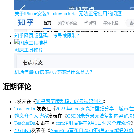
关于iPhone安装Shadowrocket，无法正常使用的问题
知乎网页版乱码，帐号被限制？
图床工具推荐
机场流量0.1倍率/0.5倍率是什么意思？
近期评论
2
发表在《
知乎网页版乱码，帐号被限制？
》
Teacher Du
发表在《
2023 年Google高清壁纸分享，城市/生活/
魏义齐个人博客
发表在《
CSDN未登录无法复制内容解决
TeacherDu
发表在《
.com注册局将在9月1日迎来全球涨价
YGBKS
发表在《
NameSilo宣布自2023年9月.com域名涨价