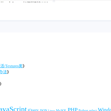
Textures类
》
办法
》
》
》
avaScript
PHP
Wind
jQuery
JSON
MySQL
Python
select
Linux