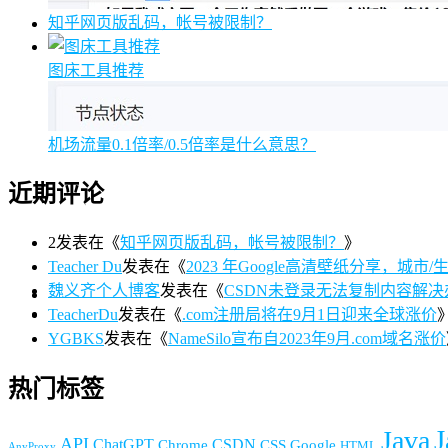
知乎网页版乱码，帐号被限制？
图床工具推荐
机场流量0.1倍率/0.5倍率是什么意思？
近期评论
2
发表在《
知乎网页版乱码，帐号被限制？
》
Teacher Du
发表在《
2023 年Google高清壁纸分享，城市/生活/
魏义齐个人博客
发表在《
CSDN未登录无法复制内容解决
TeacherDu
发表在《
.com注册局将在9月1日迎来全球涨价
YGBKS
发表在《
NameSilo宣布自2023年9月.com域名涨价
热门标签
J
Java
API
ChatGPT
CSDN
Chrome
CSS
Google
HTML
AnyProxy