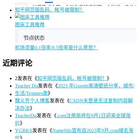
知乎网页版乱码，帐号被限制？
图床工具推荐
机场流量0.1倍率/0.5倍率是什么意思？
近期评论
2
发表在《
知乎网页版乱码，帐号被限制？
》
Teacher Du
发表在《
2023 年Google高清壁纸分享，城市/
生活/Textures类
》
魏义齐个人博客
发表在《
CSDN未登录无法复制内容解
决办法
》
TeacherDu
发表在《
.com注册局将在9月1日迎来全球涨
价
》
YGBKS
发表在《
NameSilo宣布自2023年9月.com域名涨
价
》