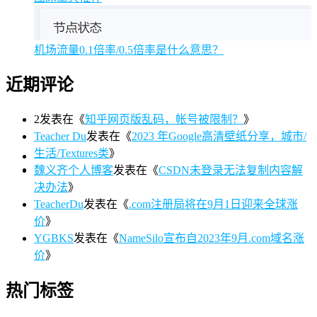
机场流量0.1倍率/0.5倍率是什么意思？
近期评论
2
发表在《
知乎网页版乱码，帐号被限制？
》
Teacher Du
发表在《
2023 年Google高清壁纸分享，城市/
生活/Textures类
》
魏义齐个人博客
发表在《
CSDN未登录无法复制内容解
决办法
》
TeacherDu
发表在《
.com注册局将在9月1日迎来全球涨
价
》
YGBKS
发表在《
NameSilo宣布自2023年9月.com域名涨
价
》
热门标签