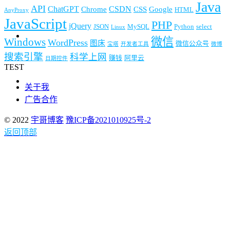
Java
API
ChatGPT
CSDN
Chrome
CSS
Google
HTML
AnyProxy
JavaScript
PHP
jQuery
JSON
MySQL
Python
select
Linux
微信
Windows
WordPress
图床
微信公众号
宝塔
开发者工具
微博
搜索引擎
科学上网
赚钱
阿里云
日期控件
TEST
关于我
广告合作
© 2022
宇哥博客
豫ICP备2021010925号-2
返回顶部