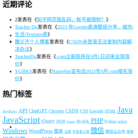
近期评论
2
发表在《
知乎网页版乱码，帐号被限制？
》
Teacher Du
发表在《
2023 年Google高清壁纸分享，城市/
生活/Textures类
》
魏义齐个人博客
发表在《
CSDN未登录无法复制内容解
决办法
》
TeacherDu
发表在《
.com注册局将在9月1日迎来全球涨
价
》
YGBKS
发表在《
NameSilo宣布自2023年9月.com域名涨
价
》
热门标签
Java
API
ChatGPT
CSDN
Chrome
CSS
Google
HTML
AnyProxy
JavaScript
PHP
jQuery
JSON
MySQL
Python
select
Linux
微信
Windows
WordPress
图床
微信公众号
宝塔
开发者工具
微博