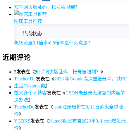
知乎网页版乱码，帐号被限制？
图床工具推荐
机场流量0.1倍率/0.5倍率是什么意思？
近期评论
2
发表在《
知乎网页版乱码，帐号被限制？
》
Teacher Du
发表在《
2023 年Google高清壁纸分享，城市/
生活/Textures类
》
魏义齐个人博客
发表在《
CSDN未登录无法复制内容解
决办法
》
TeacherDu
发表在《
.com注册局将在9月1日迎来全球涨
价
》
YGBKS
发表在《
NameSilo宣布自2023年9月.com域名涨
价
》