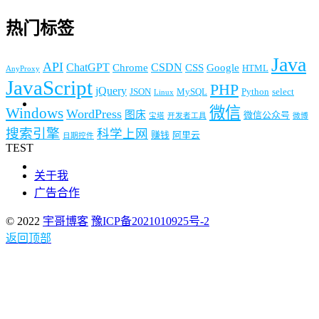
热门标签
Java
API
ChatGPT
CSDN
Chrome
CSS
Google
HTML
AnyProxy
JavaScript
PHP
jQuery
JSON
MySQL
Python
select
Linux
微信
Windows
WordPress
图床
微信公众号
宝塔
开发者工具
微博
搜索引擎
科学上网
赚钱
阿里云
日期控件
TEST
关于我
广告合作
© 2022
宇哥博客
豫ICP备2021010925号-2
返回顶部