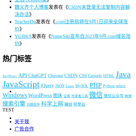
魏义齐个人博客
发表在《
CSDN未登录无法复制内容解
决办法
》
TeacherDu
发表在《
.com注册局将在9月1日迎来全球涨
价
》
YGBKS
发表在《
NameSilo宣布自2023年9月.com域名涨
价
》
热门标签
Java
API
ChatGPT
CSDN
Chrome
CSS
Google
HTML
AnyProxy
JavaScript
PHP
jQuery
JSON
MySQL
Python
select
Linux
微信
Windows
WordPress
图床
微信公众号
宝塔
开发者工具
微博
搜索引擎
科学上网
赚钱
阿里云
日期控件
TEST
关于我
广告合作