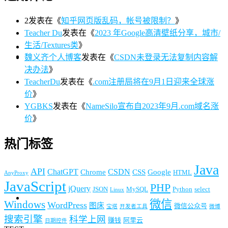
2
发表在《
知乎网页版乱码，帐号被限制？
》
Teacher Du
发表在《
2023 年Google高清壁纸分享，城市/
生活/Textures类
》
魏义齐个人博客
发表在《
CSDN未登录无法复制内容解
决办法
》
TeacherDu
发表在《
.com注册局将在9月1日迎来全球涨
价
》
YGBKS
发表在《
NameSilo宣布自2023年9月.com域名涨
价
》
热门标签
Java
API
ChatGPT
CSDN
Chrome
CSS
Google
HTML
AnyProxy
JavaScript
PHP
jQuery
JSON
MySQL
Python
select
Linux
微信
Windows
WordPress
图床
微信公众号
宝塔
开发者工具
微博
搜索引擎
科学上网
赚钱
阿里云
日期控件