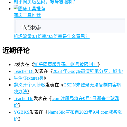
知乎网页版乱码，帐号被限制？
图床工具推荐
机场流量0.1倍率/0.5倍率是什么意思？
近期评论
2
发表在《
知乎网页版乱码，帐号被限制？
》
Teacher Du
发表在《
2023 年Google高清壁纸分享，城市/
生活/Textures类
》
魏义齐个人博客
发表在《
CSDN未登录无法复制内容解
决办法
》
TeacherDu
发表在《
.com注册局将在9月1日迎来全球涨
价
》
YGBKS
发表在《
NameSilo宣布自2023年9月.com域名涨
价
》