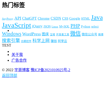
热门标签
Java
API
ChatGPT
CSDN
Chrome
CSS
Google
HTML
AnyProxy
JavaScript
PHP
jQuery
JSON
MySQL
Python
select
Linux
微信
Windows
WordPress
图床
微信公众号
宝塔
开发者工具
微博
搜索引擎
科学上网
赚钱
阿里云
日期控件
TEST
关于我
广告合作
© 2022
宇哥博客
豫ICP备2021010925号-2
返回顶部