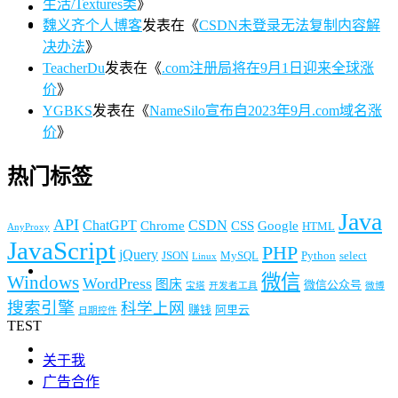
生活/Textures类
》
魏义齐个人博客
发表在《
CSDN未登录无法复制内容解
决办法
》
TeacherDu
发表在《
.com注册局将在9月1日迎来全球涨
价
》
YGBKS
发表在《
NameSilo宣布自2023年9月.com域名涨
价
》
热门标签
Java
API
ChatGPT
CSDN
Chrome
CSS
Google
HTML
AnyProxy
JavaScript
PHP
jQuery
JSON
MySQL
Python
select
Linux
微信
Windows
WordPress
图床
微信公众号
宝塔
开发者工具
微博
搜索引擎
科学上网
赚钱
阿里云
日期控件
TEST
关于我
广告合作