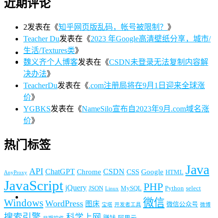
近期评论
2
发表在《
知乎网页版乱码，帐号被限制？
》
Teacher Du
发表在《
2023 年Google高清壁纸分享，城市/
生活/Textures类
》
魏义齐个人博客
发表在《
CSDN未登录无法复制内容解
决办法
》
TeacherDu
发表在《
.com注册局将在9月1日迎来全球涨
价
》
YGBKS
发表在《
NameSilo宣布自2023年9月.com域名涨
价
》
热门标签
Java
API
ChatGPT
CSDN
Chrome
CSS
Google
HTML
AnyProxy
JavaScript
PHP
jQuery
JSON
MySQL
Python
select
Linux
微信
Windows
WordPress
图床
微信公众号
宝塔
开发者工具
微博
搜索引擎
科学上网
赚钱
阿里云