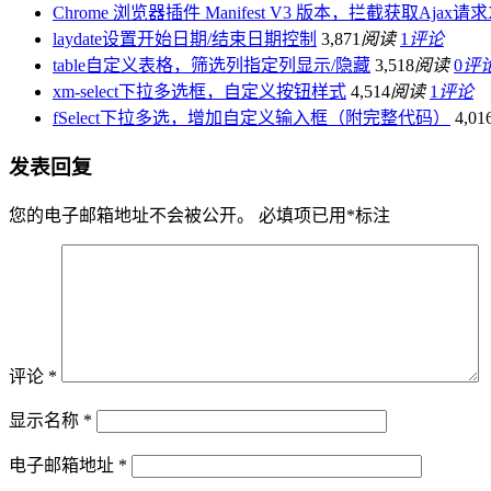
Chrome 浏览器插件 Manifest V3 版本，拦截获取Ajax请求X
laydate设置开始日期/结束日期控制
3,871
阅读
1
评论
table自定义表格，筛选列指定列显示/隐藏
3,518
阅读
0
评
xm-select下拉多选框，自定义按钮样式
4,514
阅读
1
评论
fSelect下拉多选，增加自定义输入框（附完整代码）
4,01
发表回复
您的电子邮箱地址不会被公开。
必填项已用
*
标注
评论
*
显示名称
*
电子邮箱地址
*