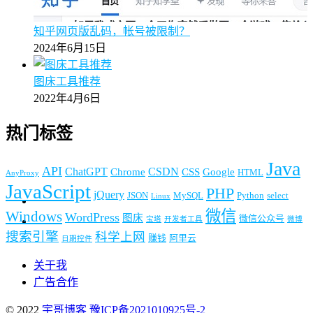
知乎网页版乱码，帐号被限制？
2024年6月15日
图床工具推荐
2022年4月6日
热门标签
Java
API
ChatGPT
CSDN
Chrome
CSS
Google
HTML
AnyProxy
JavaScript
PHP
jQuery
JSON
MySQL
Python
select
Linux
微信
Windows
WordPress
图床
微信公众号
宝塔
开发者工具
微博
搜索引擎
科学上网
赚钱
阿里云
日期控件
关于我
广告合作
© 2022
宇哥博客
豫ICP备2021010925号-2