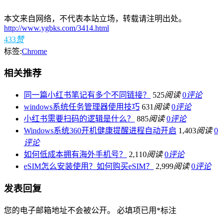
本文来自网络，不代表本站立场，转载请注明出处。
http://www.ygbks.com/3414.html
433
赞
标签:
Chrome
相关推荐
同一篇小红书笔记有多个不同链接？
525
阅读
0
评论
windows系统任务管理器使用技巧
631
阅读
0
评论
小红书需要扫码的逻辑是什么？
885
阅读
0
评论
Windows系统360开机健康提醒进程自动开启
1,403
阅读
0
评论
如何低成本拥有海外手机号？
2,110
阅读
0
评论
eSIM怎么安装使用？如何购买eSIM？
2,999
阅读
0
评论
发表回复
您的电子邮箱地址不会被公开。
必填项已用
*
标注