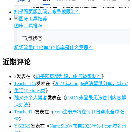
知乎网页版乱码，帐号被限制？
图床工具推荐
机场流量0.1倍率/0.5倍率是什么意思？
近期评论
2
发表在《
知乎网页版乱码，帐号被限制？
》
Teacher Du
发表在《
2023 年Google高清壁纸分享，城市/
生活/Textures类
》
魏义齐个人博客
发表在《
CSDN未登录无法复制内容解
决办法
》
TeacherDu
发表在《
.com注册局将在9月1日迎来全球涨
价
》
YGBKS
发表在《
NameSilo宣布自2023年9月.com域名涨