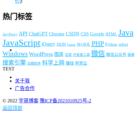
价
》
热门标签
Java
API
ChatGPT
CSDN
Chrome
CSS
Google
HTML
AnyProxy
JavaScript
PHP
jQuery
JSON
MySQL
Python
select
Linux
微信
Windows
WordPress
图床
微信公众号
宝塔
开发者工具
微博
搜索引擎
科学上网
赚钱
阿里云
日期控件
TEST
关于我
广告合作
© 2022
宇哥博客
豫ICP备2021010925号-2
返回顶部