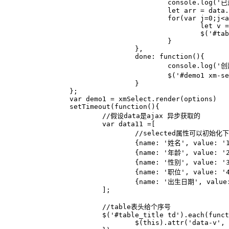
					console.log('已选择=', data.arr);

					let arr = data.arr;

					for(var j=0;j<arr.length;j++){

						let v = arr[j].value;

						$('#table1').find('tr').find('td:eq('+v+')').show();

					}

				},

				done: function(){

					console.log('创建完成');

					$('#demo1 xm-select').append('<div class="btn1">筛选列</div>');

				}

		};

		var demo1 = xmSelect.render(options)

		setTimeout(function(){

			//假设data是ajax 异步获取的

			var data11 =[

				//selected属性可以初始化下拉框

				{name: '姓名', value: '1', selected:true},

				{name: '年龄', value: '2', disabled: true},

				{name: '性别', value: '3'},

				{name: '职位', value: '4'},

				{name: '出生日期', value: '5'},

			];

			//table表头给个序号

			$('#table_title td').each(function(index){

				$(this).attr('data-v', index);
