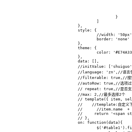
							method(data){
								alert('我是自定义的
							}
						} 

					]

				},

				style: {

					//width: '50px',

					border: 'none'

				},

				theme: {

					color: '#E74A33',

				},

				data: [],

				//initValue: ['shuiguo','shucai'],//默认初始化,也可以数据中selected属性

				//language: 'zn',//语言包

				//filterable: true,//搜索功能

				//autoRow: true,//选项过多,自动换行

				// repeat: true,//是否支持重复选择

				//max: 2,//最多选择2个

				// template({ item, sels, name, value }){

				//    //template:自定义下拉框的模板

				//	//item.name  + 

				//     return '<span style="position: absolute; right: 10px; color: #8799a3">'+value+'</span>' 

				// },

				on: function(data){

					$('#table1').find('tr').find('td').hide();//先全部隐藏
