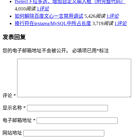
fSelect下拉多选，增加自定义输入框（附完整代码）
4,010
阅读
1
评论
如何解除百度文心一言禁用调试
5,426
阅读
1
评论
换行符在textarea/MySQL中所占长度
3,719
阅读
1
评论
发表回复
您的电子邮箱地址不会被公开。
必填项已用
*
标注
评论
*
显示名称
*
电子邮箱地址
*
网站地址