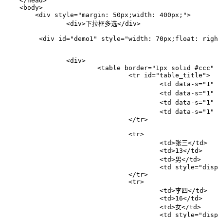
    </head>

    <body>

	<div style="margin: 50px;width: 400px;">

		<div>下拉框多选</div>

         <div id="demo1" style="width: 70px;float: righ
		<div>

			<table border="1px solid #ccc" cellspacing="0" cellpadding="0" id="table1">

				<tr id="table_title">

					<td data-s="1" data-v="" data-disabled="1">姓名</td>

					<td data-s="1" data-v="">年龄</td>

					<td data-s="1" data-v="">性别</td>

					<td data-s="1" data-v="" style="display: none;">出生日期</td>

				</tr>

				<tr>

					<td>张三</td>

					<td>13</td>

					<td>男</td>

					<td style="display: none;">1999-12-12</td>

				</tr>

				<tr>

					<td>李四</td>

					<td>16</td>

					<td>女</td>

					<td style="display: none;">1990-1-12</td>
