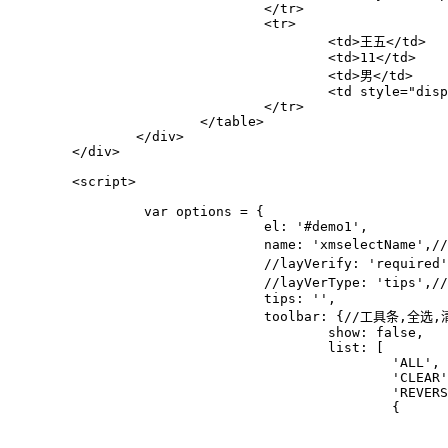
				</tr>

				<tr>

					<td>王五</td>

					<td>11</td>

					<td>男</td>

					<td style="display: none;">1997-1-11</td>

				</tr>

			</table>

		</div>

	</div>

	<script>

		 var options = {

				el: '#demo1',

				name: 'xmselectName',//表单的name属性

				//layVerify: 'required',//必填项

				//layVerType: 'tips',//提示类型 同layui

				tips: '',

				toolbar: {//工具条,全选,清空,反选,自定义

					show: false,

					list: [ 

						'ALL', 

						'CLEAR', 

						'REVERSE',

						{

							name: '自定义',
							icon: 'el-icon-star-off',