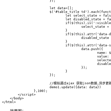
			});

			let data=[];

			$('#table_title td').each(function(){

				let select_state = false;

				let disabled_state = false;

				if($(this).is(':visible')){

					select_state = true;

				}

				if($(this).attr('data-disabled') == '1'){

					disabled_state = true;

				}

				if($(this).attr('data-s') == '1'){

					data.push({

						name: $(this).html(),

						value: $(this).attr('data-v'),

						selected: select_state,

						disabled: disabled_state

					});

				}

			});

			//模拟通过ajax 获取json数据,异步更新多选下拉框的值

			demo1.update({data: data})

		},100);

	</script>  

    </body>

</html>