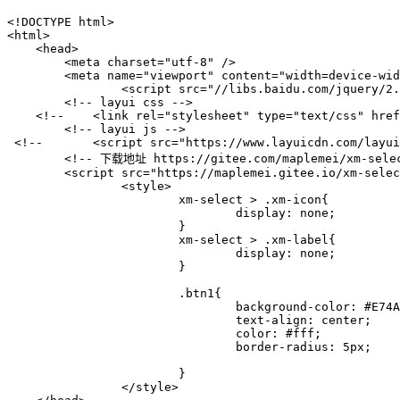
<!DOCTYPE html>

<html>

    <head>

        <meta charset="utf-8" />

        <meta name="viewport" content="width=device-wid
		<script src="//libs.baidu.com/jquery/2.0.0/jquery.min.js"></script>

        <!-- layui css -->

    <!--    <link rel="stylesheet" type="text/css" href
        <!-- layui js -->

 <!--       <script src="https://www.layuicdn.com/layui
        <!-- 下载地址 https://gitee.com/maplemei/xm-select
        <script src="https://maplemei.gitee.io/xm-selec
		<style>

			xm-select > .xm-icon{

				display: none;

			}

			xm-select > .xm-label{

				display: none;

			}

			.btn1{

				background-color: #E74A33;

				text-align: center;

				color: #fff;

				border-radius: 5px;

			}

		</style>
