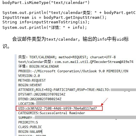
bodyPart.isMimeType("text/calendar")

System.out.println("text/calendar类型：" + bodyPart.getCo
InputStream is = bodyPart.getInputStream();

String info=inputStreamToString(is);

System.out.println("详情：" + info);
会议邮件类型为
，输出的
中有
标
text/calendar
info
uid
识。