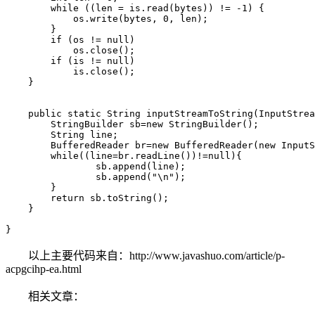
        while ((len = is.read(bytes)) != -1) {

            os.write(bytes, 0, len);

        }

        if (os != null)

            os.close();

        if (is != null)

            is.close();

    }

    public static String inputStreamToString(InputStrea
    	StringBuilder sb=new StringBuilder();

    	String line;

    	BufferedReader br=new BufferedReader(new InputStreamReader(is,"utf-8"));

    	while((line=br.readLine())!=null){

    		sb.append(line);

    		sb.append("\n");

    	}

    	return sb.toString();

    }

}
以上主要代码来自：http://www.javashuo.com/article/p-
acpgcihp-ea.html
相关文章：