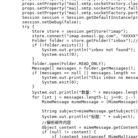
        props.setProperty("mail.smtp.socketFactory.clas
        props.setProperty("mail.smtp.socketFactory.fall
        props.setProperty("mail.smtp.socketFactory.port
        Session session = Session.getDefaultInstance(pr
        session.setDebug(false);

        try {

            Store store = session.getStore("imap");

            store.connect("imap.exmail.qq.com", "XXXXX"
            Folder folder = store.getFolder("inbox");//
            if (!folder.exists()) {

                System.out.println("inbox not found");

                System.exit(0);

            }

            folder.open(Folder.READ_ONLY);

            Message[] messages = folder.getMessages();

            if (messages == null || messages.length <= 
                System.out.println("this inbox no messa
                System.exit(0);

            }

            System.out.println("数量：" + messages.length
            for (int j = messages.length-1; j>=0; j--) 
            	MimeMessage mimeMessage = (MimeMessage) messages[j]; 

            	String subject=mimeMessage.getSubject();

            	System.out.println("标题：" + subject);

            	//解析邮件内容

                Object content = mimeMessage.getContent
                if (null != content) {

                    if (content instanceof MimeMultipar