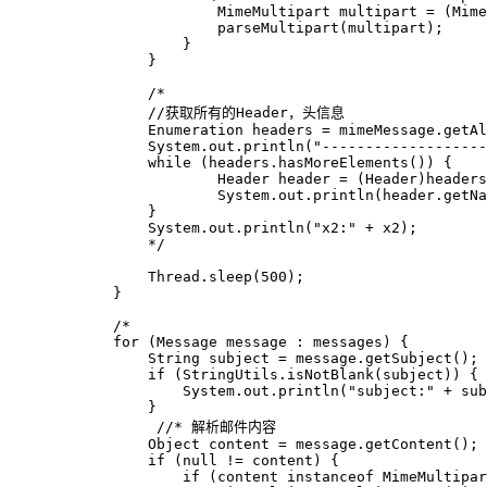
                        MimeMultipart multipart = (Mime
                        parseMultipart(multipart);

                    }

                }

                /*

            	//获取所有的Header，头信息

            	Enumeration headers = mimeMessage.getAllHeaders();

            	System.out.println("----------------------allHeaders-----------------------------");

            	while (headers.hasMoreElements()) {

            		Header header = (Header)headers.nextElement();

            		System.out.println(header.getName()+" ======= "+header.getValue());

            	}

            	System.out.println("x2:" + x2);

             	*/

            	Thread.sleep(500);

            }

            /*

            for (Message message : messages) {

                String subject = message.getSubject();

                if (StringUtils.isNotBlank(subject)) {

                    System.out.println("subject:" + sub
                }

                 //* 解析邮件内容

                Object content = message.getContent();

                if (null != content) {

                    if (content instanceof MimeMultipar