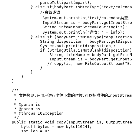
                parseMultipart(mpart);

            } else if(bodyPart.isMimeType("text/calenda
            	//会议邀请

            	 System.out.println("text/calendar类型：" + bodyPart.getContent());

            	 InputStream is = bodyPart.getInputStream();

            	 String info=inputStreamToString(is);

            	 System.out.println("详情：" + info);

            } else if (bodyPart.isMimeType("application
                String disposition = bodyPart.getDispos
                System.out.println(disposition);

                if (StringUtils.isNotBlank(disposition)
                    String fileName = bodyPart.getFileN
                    InputStream is = bodyPart.getInputS
                   // copy(is, new FileOutputStream("E:
                }

            }

        }

    }

    /**

     * 文件拷贝,在用户进行附件下载的时候,可以把附件的InputStre
     * 

     * @param is

     * @param os

     * @throws IOException

     */

    public static void copy(InputStream is, OutputStrea
        byte[] bytes = new byte[1024];

        int len = 0;
