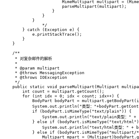
                        MimeMultipart multipart = (Mime
                        parseMultipart(multipart);

                    }

                }

            }

        	*/

        } catch (Exception e) {

            e.printStackTrace();

        }

    }

    /**

     * 对复杂邮件的解析

     * 

     * @param multipart

     * @throws MessagingException

     * @throws IOException

     */

    public static void parseMultipart(Multipart multipa
        int count = multipart.getCount();

        for (int idx = 0; idx < count; idx++) {

            BodyPart bodyPart = multipart.getBodyPart(i
            System.out.println("类型："+bodyPart.getConte
            if (bodyPart.isMimeType("text/plain")) {

                System.out.println("text/plain类型：" + b
            } else if (bodyPart.isMimeType("text/html")
                System.out.println("text/html类型：" + bo
            } else if (bodyPart.isMimeType("multipart/*
                Multipart mpart = (Multipart)bodyPart.g