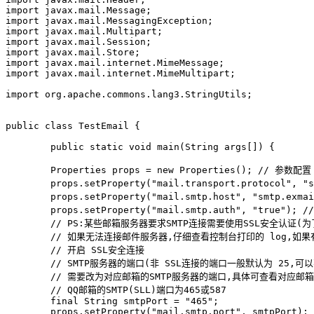
import javax.mail.Message;

import javax.mail.MessagingException;

import javax.mail.Multipart;

import javax.mail.Session;

import javax.mail.Store;

import javax.mail.internet.MimeMessage;

import javax.mail.internet.MimeMultipart;

import org.apache.commons.lang3.StringUtils;

public class TestEmail {

	public static void main(String args[]) {

        Properties props = new Properties(); // 参数配置

        props.setProperty("mail.transport.protocol",
        props.setProperty("mail.smtp.host", "smtp.e
        props.setProperty("mail.smtp.auth", "true");
        // PS:某些邮箱服务器要求SMTP连接需要使用SSL安全认证(
        // 如果无法连接邮件服务器,仔细查看控制台打印的 log,如果
        // 开启 SSL安全连接

        // SMTP服务器的端口(非 SSL连接的端口一般默认为 25,可
        // 需要改为对应邮箱的SMTP服务器的端口,具体可查看对应邮箱
        // QQ邮箱的SMTP(SLL)端口为465或587

        final String smtpPort = "465";

        props.setProperty("mail.smtp.port", smtpPort);
