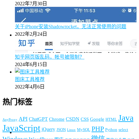
2022年7月30日
关于iPhone安装Shadowrocket，无法正常使用的问题
2022年2月24日
知乎网页版乱码，帐号被限制？
2024年6月15日
图床工具推荐
2022年4月6日
热门标签
Java
API
ChatGPT
CSDN
Chrome
CSS
Google
HTML
AnyProxy
JavaScript
PHP
jQuery
JSON
MySQL
Python
select
Linux
微信
Windows