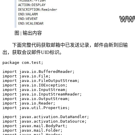
图 | 输出内容
下面完整代码获取邮箱中已发送记录，邮件由新到旧输
出，获取会议邮件UID标识。
package com.test;

import java.io.BufferedReader;

import java.io.File;

import java.io.FileOutputStream;

import java.io.IOException;

import java.io.InputStream;

import java.io.InputStreamReader;

import java.io.OutputStream;

import java.io.Reader;

import java.util.Properties;

import javax.activation.DataHandler;

import javax.activation.DataSource;

import javax.mail.BodyPart;

import javax.mail.Folder;

import javax.mail.Header;
