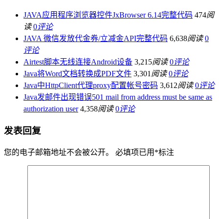
JAVA应用程序浏览器控件JxBrowser 6.14完整代码
474
阅
读
0
评论
JAVA 微信发放代金券/立减金API完整代码
6,638
阅读
0
评论
Airtest脚本无线连接Android设备
3,215
阅读
0
评论
Java将Word文档转换成PDF文件
3,301
阅读
0
评论
Java中HttpClient代理proxy配置帐号密码
3,612
阅读
0
评论
Java发邮件出现错误501 mail from address must be same as
authorization user
4,358
阅读
0
评论
发表回复
您的电子邮箱地址不会被公开。
必填项已用
*
标注