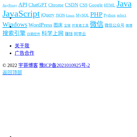
Java
API
ChatGPT
CSDN
Chrome
CSS
Google
HTML
AnyProxy
JavaScript
PHP
jQuery
JSON
MySQL
Python
select
Linux
微信
Windows
WordPress
图床
微信公众号
宝塔
开发者工具
微博
搜索引擎
科学上网
赚钱
阿里云
日期控件
关于我
广告合作
© 2022
宇哥博客
豫ICP备2021010925号-2
返回顶部