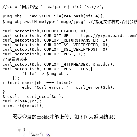
//echo '图片路径:'.realpath($file).'<br/>';

$img_obj = new \CURLFile(realpath($file));

$img_obj->setMimeType("image/jpeg");//指定文件格式,否则会
curl_setopt($ch,CURLOPT_HEADER, 0);

curl_setopt($ch, CURLOPT_URL, 'https://yiyan.baidu.com/
curl_setopt($ch, CURLOPT_RETURNTRANSFER, 1);

curl_setopt($ch, CURLOPT_SSL_VERIFYPEER, 0);

curl_setopt($ch, CURLOPT_SSL_VERIFYHOST, 0);

curl_setopt($ch, CURLOPT_POST, 1);

//设置请求头

curl_setopt($ch, CURLOPT_HTTPHEADER, $header);

curl_setopt($ch, CURLOPT_POSTFIELDS,[

        'file' => $img_obj,

    ]);

if(curl_exec($ch) === false){

        echo 'Curl error: ' . curl_error($ch);

}

$result = curl_exec($ch);

curl_close($ch);

print_r($result);
需要登录的cookie才能上传，如下图为返回结果：