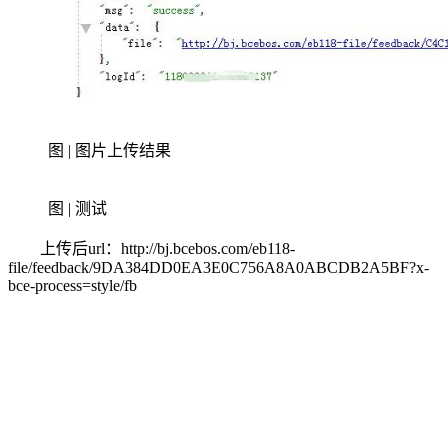
图 | 图片上传结果
图 | 测试
上传后url：http://bj.bcebos.com/eb118-
file/feedback/9DA384DD0EA3E0C756A8A0ABCDB2A5BF?x-
bce-process=style/fb