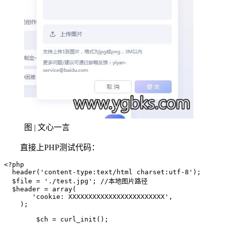
图 | 文心一言
直接上PHP测试代码：
<?php 

  header('content-type:text/html charset:utf-8');

  $file = './test.jpg'; //本地图片路径

  $header = array(

       'cookie: XXXXXXXXXXXXXXXXXXXXXXXX',

    );

	$ch = curl_init();
