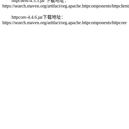
httpclient-4.5.3.jar 下载地址：
https://search.maven.org/artifact/org.apache.httpcomponents/httpclient/
httpcore-4.4.6.jar下载地址：
https://search.maven.org/artifact/org.apache.httpcomponents/httpcore