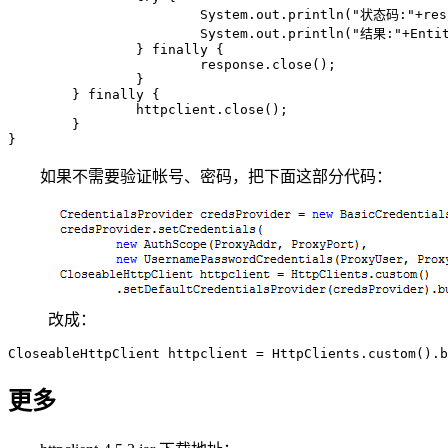
			System.out.println("状态码:"+response.getStatusLine().getStatusCode());

			System.out.println("结果:"+EntityUtils.toString(response.getEntity(), "utf-8"));

		} finally {

			response.close();

		}

	} finally {

		httpclient.close();

	}

}
如果不需要验证帐号、密码，把下面这部分代码：
改成：
CloseableHttpClient httpclient = HttpClients.custom().b
更多