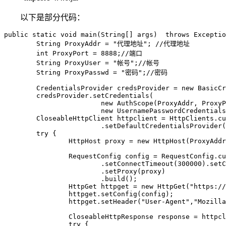
以下是部分代码：
public static void main(String[] args)  throws Exceptio
	String ProxyAddr = "代理地址"; //代理地址

	int ProxyPort = 8888;//端口

	String ProxyUser = "帐号";//帐号

	String ProxyPasswd = "密码";//密码

	CredentialsProvider credsProvider = new BasicCredentialsProvider();

	credsProvider.setCredentials(

			new AuthScope(ProxyAddr, ProxyPort),

			new UsernamePasswordCredentials(ProxyUser, ProxyPasswd));

	CloseableHttpClient httpclient = HttpClients.custom()

			.setDefaultCredentialsProvider(credsProvider).build();

	try {

		HttpHost proxy = new HttpHost(ProxyAddr, ProxyPort);

		RequestConfig config = RequestConfig.custom()

			.setConnectTimeout(300000).setConnectionRequestTimeout(100000).setSocketTimeout(300000)

			.setProxy(proxy)

			.build();

		HttpGet httpget = new HttpGet("https://www.baidu.com");

		httpget.setConfig(config);

		httpget.setHeader("User-Agent","Mozilla/5.0 (Windows NT 6.1; Win64; x64) AppleWebKit/537.36 (KHTML, like Gecko) Chrome/96.0.4664.45 Safari/537.36");

		CloseableHttpResponse response = httpclient.execute(httpget);

		try {
