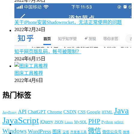
2022年7月30日
关于iPhone安装Shadowrocket，无法正常使用的问题
2022年2月24日
知乎网页版乱码，帐号被限制？
2024年6月15日
图床工具推荐
2022年4月6日
热门标签
Java
API
ChatGPT
CSDN
Chrome
CSS
Google
HTML
AnyProxy
JavaScript
PHP
jQuery
JSON
MySQL
Python
select
Linux
微信
Windows
WordPress
图床
微信公众号
宝塔
开发者工具
微博