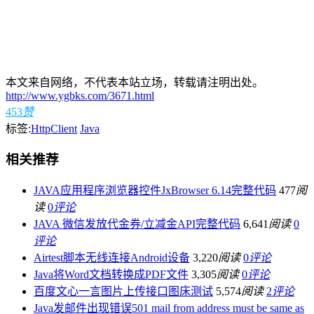
本文来自网络，不代表本站立场，转载请注明出处。
http://www.ygbks.com/3671.html
453
赞
标签:
HttpClient
Java
相关推荐
JAVA应用程序浏览器控件JxBrowser 6.14完整代码
477
阅
读
0
评论
JAVA 微信发放代金券/立减金API完整代码
6,641
阅读
0
评论
Airtest脚本无线连接Android设备
3,220
阅读
0
评论
Java将Word文档转换成PDF文件
3,305
阅读
0
评论
百度文心一言图片上传接口图床测试
5,574
阅读
2
评论
Java发邮件出现错误501 mail from address must be same as