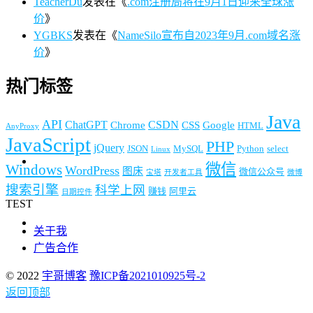
TeacherDu
发表在《
.com注册局将在9月1日迎来全球涨
价
》
YGBKS
发表在《
NameSilo宣布自2023年9月.com域名涨
价
》
热门标签
Java
API
ChatGPT
CSDN
Chrome
CSS
Google
HTML
AnyProxy
JavaScript
PHP
jQuery
JSON
MySQL
Python
select
Linux
微信
Windows
WordPress
图床
微信公众号
宝塔
开发者工具
微博
搜索引擎
科学上网
赚钱
阿里云
日期控件
TEST
关于我
广告合作
© 2022
宇哥博客
豫ICP备2021010925号-2
返回顶部