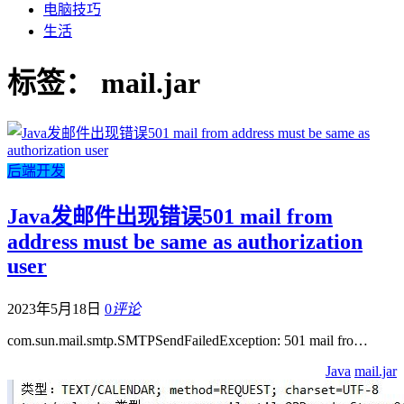
电脑技巧
生活
标签：
mail.jar
后端开发
Java发邮件出现错误501 mail from
address must be same as authorization
user
2023年5月18日
0
评论
com.sun.mail.smtp.SMTPSendFailedException: 501 mail fro…
Java
mail.jar