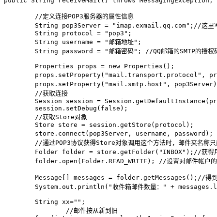
public String receiveMail() throws MessagingException, 
    	//定义连接POP3服务器的属性信息

        String pop3Server = "imap.exmail.qq.com";
        String protocol = "pop3";

        String username = "邮箱地址";

        String password = "邮箱密码"; //QQ邮箱的SMT
        Properties props = new Properties();

        props.setProperty("mail.transport.protocol"
        props.setProperty("mail.smtp.host", pop3Se
        //获取连接

        Session session = Session.getDefaultInstance(pr
        session.setDebug(false);

        //获取Store对象

        Store store = session.getStore(protocol);

        store.connect(pop3Server, username, password
        //通过POP3协议获得Store对象调用这个方法时，邮件夹名称只能
        Folder folder = store.getFolder("INBOX");//
        folder.open(Folder.READ_WRITE); //设置对邮件帐户
        Message[] messages = folder.getMessages();
        System.out.println("收件箱邮件数量：" + messages.le
        String xx="";

		//邮件按从新到旧
