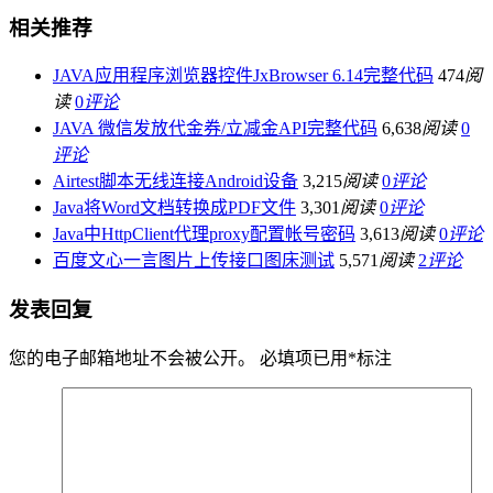
相关推荐
JAVA应用程序浏览器控件JxBrowser 6.14完整代码
474
阅
读
0
评论
JAVA 微信发放代金券/立减金API完整代码
6,638
阅读
0
评论
Airtest脚本无线连接Android设备
3,215
阅读
0
评论
Java将Word文档转换成PDF文件
3,301
阅读
0
评论
Java中HttpClient代理proxy配置帐号密码
3,613
阅读
0
评论
百度文心一言图片上传接口图床测试
5,571
阅读
2
评论
发表回复
您的电子邮箱地址不会被公开。
必填项已用
*
标注