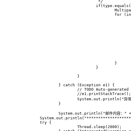
					 */

					if(type.equals("multipart/alternative")) {

						Multipart m = (Multipart) part.getContent();

						for (int k=0; k<m.getCount(); k++) {

							if(m.getBodyPart(k).getContentType().startsWith("text/plain")) 
								//处理文本
								//System.out.println("TEXT文本内容："+"\n" + m.getBodyPart(k).getContent().toString()
								content_html +=m.getBodyPart(k).getContent().toString().tr
							} else {
								//处理 HTML 
								//System.out.println("HTML文本内容："+"\n" + m.getBodyPart(k).getConte
								content_html +=m.getBodyPart(k).getContent
							}
						}

					}

				}

			} catch (Exception e1) {

				// TODO Auto-generated catch block

				//e1.printStackTrace();

				System.out.println("异常：" + e1.toString());

			}

			System.out.println("邮件内容：" + content_html);

        	System.out.println("********************************");

        	try {

				Thread.sleep(2000);
