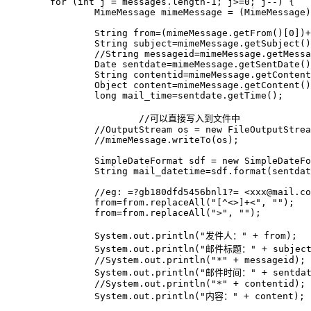
        for (int j = messages.length-1; j>=0; j--) {

        	MimeMessage mimeMessage = (MimeMessage) messages[j]; 

        	String from=(mimeMessage.getFrom()[0])+"";

        	String subject=mimeMessage.getSubject();

        	//String messageid=mimeMessage.getMessageID();

        	Date sentdate=mimeMessage.getSentDate();

        	String contentid=mimeMessage.getContentID();

        	Object content=mimeMessage.getContent();

        	long mail_time=sentdate.getTime();

			//可以直接写入到文件中

        	//OutputStream os = new FileOutputStream(new File("E:/mail-2021.eml"));

        	//mimeMessage.writeTo(os);

        	SimpleDateFormat sdf = new SimpleDateFormat("yyyy-MM-dd HH:mm:ss");

        	String mail_datetime=sdf.format(sentdate);

        	//eg: =?gb180dfd5456bnl1?= <xxx@mail.com>

        	from=from.replaceAll("[^<>]+<", "");

        	from=from.replaceAll(">", "");

        	System.out.println("发件人：" + from);

        	System.out.println("邮件标题：" + subject);

        	//System.out.println("*" + messageid);

        	System.out.println("邮件时间：" + sentdate +"，毫秒数：" + sentdate.getTime() );

        	//System.out.println("*" + contentid);

        	System.out.println("内容：" + content);
