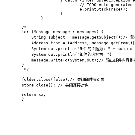
			} catch (InterruptedException e) {

				// TODO Auto-generated catch block

				e.printStackTrace();

			}

		}

        /*

        for (Message message : messages) {

            String subject = message.getSubject();//
            Address from = (Address) message.getFrom
            System.out.println("邮件的主题为: " + subjec
            System.out.println("邮件的内容为：");

            message.writeTo(System.out);// 输出邮件内容到
        }

         */

        folder.close(false);// 关闭邮件夹对象

        store.close(); // 关闭连接对象

        return xx;

	}