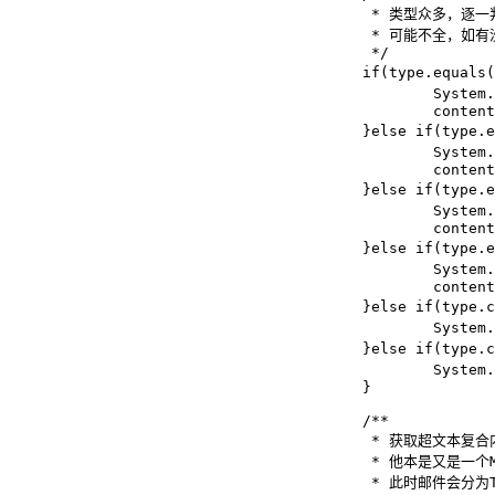
					 * 类型众多，逐一判断，其中TEXT、HTML类型可以直接用字符串接收，其余接收为内存地址

					 * 可能不全，如有没判断住的，请自己打印查看类型，在新增判断

					 */

					if(type.equals("multipart/alternative")) { //HTML（文本和超文本组合）

						System.out.println("超文本:" + part.getContent().toString());

						content_html=part.getContent().toString();

					}else if(type.equals("text/plain")) {    //纯文本

						System.out.println("纯文本:" + part.getContent().toString());

						content_html=part.getContent().toString();

					}else if(type.equals("text/html")){    //HTML标签元素

						System.out.println("HTML元素:" + part.getContent().toString());

						content_html=part.getContent().toString();

					}else if(type.equals("multipart/related")){    //内嵌资源 (包涵文本和超文本组合)

						System.out.println("内嵌资源:" + part.getContent().toString());

						content_html=part.getContent().toString();

					}else if(type.contains("application/")) {        //应用附件 （zip、xls、docx等）

						System.out.println("应用文件：" + part.getContent().toString());

					}else if(type.contains("image/")) {            //图片附件 （jpg、gpeg、gif等）

						System.out.println("图片文件：" + part.getContent().toString());

					}

					/**

					 * 获取超文本复合内容

					 * 他本是又是一个Multipart容器

					 * 此时邮件会分为TEXT（纯文本）正文和HTML正文（HTML标签元素）
