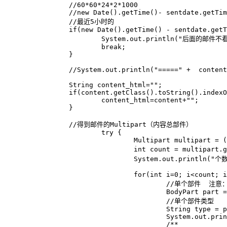
        	//60*60*24*2*1000

        	//new Date().getTime()- sentdate.getTime() > 60*60*29*1000

        	//最近5小时的

        	if(new Date().getTime() - sentdate.getTime() > 60*60*5*1000 ){

        		System.out.println("后面的邮件不看了");

        		break;

        	}

        	//System.out.println("=====" +  content.getClass() );

        	String content_html="";

        	if(content.getClass().toString().indexOf("MimeMultipart") == -1){

        		content_html=content+"";

        	}

        	//得到邮件的Multipart（内容总部件）

			try {

				Multipart multipart = (Multipart) mimeMessage.getContent();

				int count = multipart.getCount();//部件个数

				System.out.println("个数：" + count);

				for(int i=0; i<count; i++) {

					//单个部件  注意：单个部件有可能又为一个Multipart，层层嵌套

					BodyPart part = multipart.getBodyPart(i);

					//单个部件类型

					String type = part.getContentType().split(";")[0];

					System.out.println("type:" +  type);

					/**
