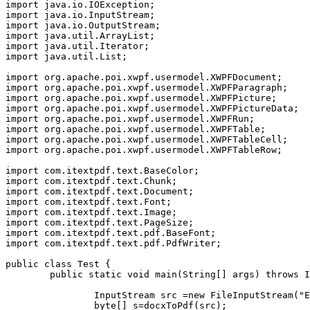
import java.io.IOException;

import java.io.InputStream;

import java.io.OutputStream;

import java.util.ArrayList;

import java.util.Iterator;

import java.util.List;

import org.apache.poi.xwpf.usermodel.XWPFDocument;

import org.apache.poi.xwpf.usermodel.XWPFParagraph;

import org.apache.poi.xwpf.usermodel.XWPFPicture;

import org.apache.poi.xwpf.usermodel.XWPFPictureData;

import org.apache.poi.xwpf.usermodel.XWPFRun;

import org.apache.poi.xwpf.usermodel.XWPFTable;

import org.apache.poi.xwpf.usermodel.XWPFTableCell;

import org.apache.poi.xwpf.usermodel.XWPFTableRow;

import com.itextpdf.text.BaseColor;

import com.itextpdf.text.Chunk;

import com.itextpdf.text.Document;

import com.itextpdf.text.Font;

import com.itextpdf.text.Image;

import com.itextpdf.text.PageSize;

import com.itextpdf.text.pdf.BaseFont;

import com.itextpdf.text.pdf.PdfWriter;

public class Test {

        public static void main(String[] args) throws I
                InputStream src =new FileInputStream("E
                byte[] s=docxToPdf(src);
