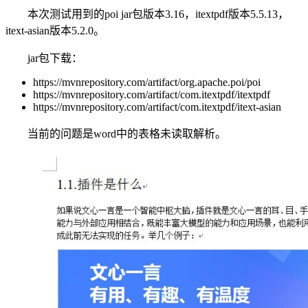
本次测试用到的poi jar包版本3.16，itextpdf版本5.5.13，
itext-asian版本5.2.0。
jar包下载：
https://mvnrepository.com/artifact/org.apache.poi/poi
https://mvnrepository.com/artifact/com.itextpdf/itextpdf
https://mvnrepository.com/artifact/com.itextpdf/itext-asian
当前的问题是word中的表格未读取解析。