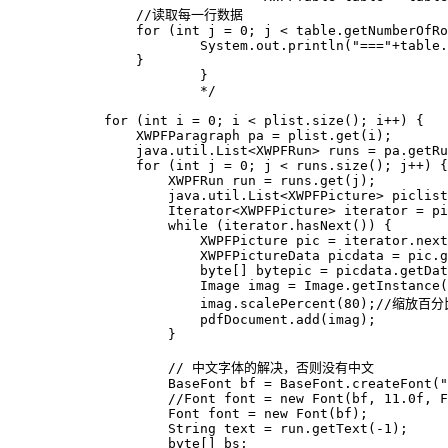
                //读取每一行数据

                for (int j = 0; j < table.getNumberOfRo
                        System.out.println("==="+table.
                }

                        }

                        */

            for (int i = 0; i < plist.size(); i++) {

                XWPFParagraph pa = plist.get(i);

                java.util.List<XWPFRun> runs = pa.getRu
                for (int j = 0; j < runs.size(); j++) {

                    XWPFRun run = runs.get(j);

                    java.util.List<XWPFPicture> piclist
                    Iterator<XWPFPicture> iterator = pi
                    while (iterator.hasNext()) {

                        XWPFPicture pic = iterator.next
                        XWPFPictureData picdata = pic.g
                        byte[] bytepic = picdata.getDat
                        Image imag = Image.getInstance(
                        imag.scalePercent(80);//缩放百分
                        pdfDocument.add(imag);

                    }

                    // 中文字体的解决，否则没有中文

                    BaseFont bf = BaseFont.createFont("
                    //Font font = new Font(bf, 11.0f, F
                    Font font = new Font(bf);

                    String text = run.getText(-1);

                    byte[] bs;
