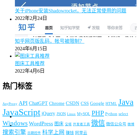
关于iPhone安装Shadowrocket，无法正常使用的问题
2022年2月24日
知乎网页版乱码，帐号被限制？
2024年6月15日
图床工具推荐
2022年4月6日
热门标签
Java
API
ChatGPT
CSDN
Chrome
CSS
Google
HTML
AnyProxy
JavaScript
PHP
jQuery
JSON
MySQL
Python
select
Linux
微信
Windows
WordPress
图床
微信公众号
宝塔
开发者工具
微博
搜索引擎
科学上网
赚钱
阿里云
日期控件