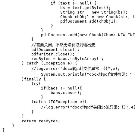
                    if (text != null) {

                        bs = text.getBytes();

                        String str = new String(bs);

                        Chunk chObj1 = new Chunk(str, f
                        pdfDocument.add(chObj1);

                    }

                }

                pdfDocument.add(new Chunk(Chunk.NEWLINE
            }

            //需要关闭，不然无法获取到输出流

            pdfDocument.close();

            pdfWriter.close();

            resBytes = baos.toByteArray();

        } catch (Exception e) {

            //log.error("docx转pdf文件异常：{}",e);

                System.out.println("docx转pdf文件异常：" +
        }finally {

            try{

                if(baos != null){

                    baos.close();

                }

            }catch (IOException e){

                //log.error("docx转pdf关闭io流异常：{}",e)
            }

        }

        return resBytes;

    } 

}