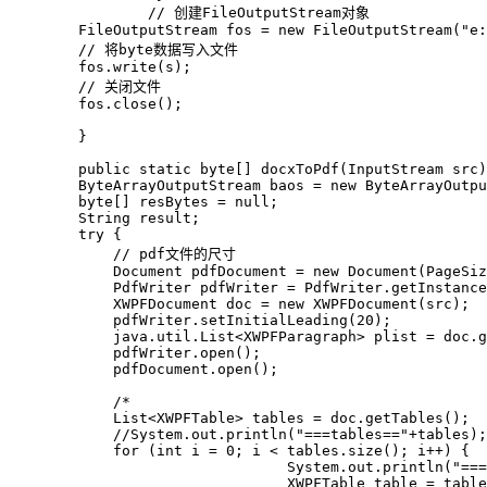
                // 创建FileOutputStream对象

        FileOutputStream fos = new FileOutputStream("e:
        // 将byte数据写入文件

        fos.write(s);

        // 关闭文件

        fos.close();

        }

        public static byte[] docxToPdf(InputStream src)
        ByteArrayOutputStream baos = new ByteArrayOutpu
        byte[] resBytes = null;

        String result;

        try {

            // pdf文件的尺寸

            Document pdfDocument = new Document(PageSiz
            PdfWriter pdfWriter = PdfWriter.getInstance
            XWPFDocument doc = new XWPFDocument(src);

            pdfWriter.setInitialLeading(20);

            java.util.List<XWPFParagraph> plist = doc.g
            pdfWriter.open();

            pdfDocument.open();

            /*

            List<XWPFTable> tables = doc.getTables();

            //System.out.println("===tables=="+tables);

            for (int i = 0; i < tables.size(); i++) {

                                System.out.println("===
                                XWPFTable table = table