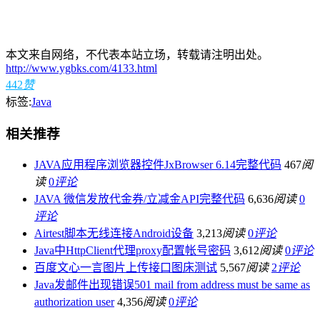
本文来自网络，不代表本站立场，转载请注明出处。
http://www.ygbks.com/4133.html
442
赞
标签:
Java
相关推荐
JAVA应用程序浏览器控件JxBrowser 6.14完整代码
467
阅
读
0
评论
JAVA 微信发放代金券/立减金API完整代码
6,636
阅读
0
评论
Airtest脚本无线连接Android设备
3,213
阅读
0
评论
Java中HttpClient代理proxy配置帐号密码
3,612
阅读
0
评论
百度文心一言图片上传接口图床测试
5,567
阅读
2
评论
Java发邮件出现错误501 mail from address must be same as
authorization user
4,356
阅读
0
评论