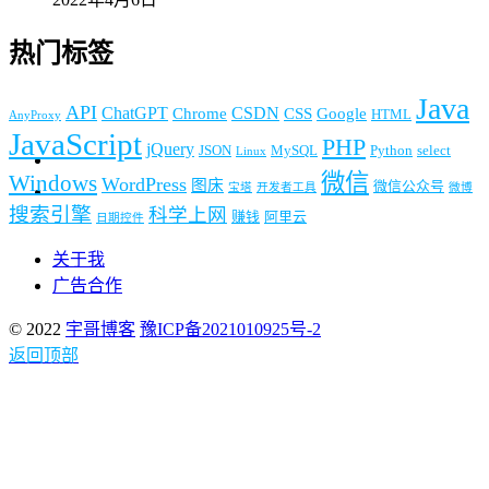
热门标签
Java
API
ChatGPT
CSDN
Chrome
CSS
Google
HTML
AnyProxy
JavaScript
PHP
jQuery
JSON
MySQL
Python
select
Linux
微信
Windows
WordPress
图床
微信公众号
宝塔
开发者工具
微博
搜索引擎
科学上网
赚钱
阿里云
日期控件
关于我
广告合作
© 2022
宇哥博客
豫ICP备2021010925号-2
返回顶部