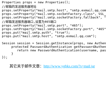
Properties props = new Properties();

//邮箱的发送服务器地址

props.setProperty("mail.smtp.host", "smtp.exmail.qq.com
props.setProperty("mail.smtp.socketFactory.class", SSL_
props.setProperty("mail.smtp.socketFactory.fallback", "
//邮箱发送服务器端口,设置为465端口

props.setProperty("mail.smtp.port", "465");

props.setProperty("mail.smtp.socketFactory.port", "465"
props.put("mail.smtp.auth", "true");

props.put("mail.smtp.host", "smtp.exmail.qq.com");

Session session = Session.getInstance(props, new Authen
     protected PasswordAuthentication getPasswordAuthen
        return new PasswordAuthentication(username, pas
     }

其它关于邮件文章：
http://www.ygbks.com/?s=mail.jar