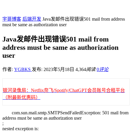
宇哥博客
后端开发
Java发邮件出现错误501 mail from address
must be same as authorization user
Java发邮件出现错误501 mail from
address must be same as authorization
user
作者:
YGBKS
发布: 2023年5月18日
4,364
阅读
0
评论
银河录像局：Netflix奈飞/Spotify/ChatGPT会员账号合租平台
（附最新优惠码）
com.sun.mail.smtp.SMTPSendFailedException: 501 mail from
address must be same as authorization user
;
nested exception is: