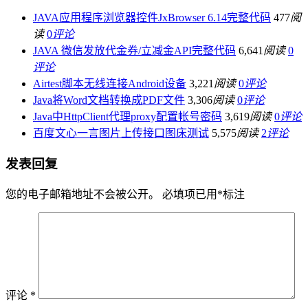
JAVA应用程序浏览器控件JxBrowser 6.14完整代码
477
阅
读
0
评论
JAVA 微信发放代金券/立减金API完整代码
6,641
阅读
0
评论
Airtest脚本无线连接Android设备
3,221
阅读
0
评论
Java将Word文档转换成PDF文件
3,306
阅读
0
评论
Java中HttpClient代理proxy配置帐号密码
3,619
阅读
0
评论
百度文心一言图片上传接口图床测试
5,575
阅读
2
评论
发表回复
您的电子邮箱地址不会被公开。
必填项已用
*
标注
评论
*