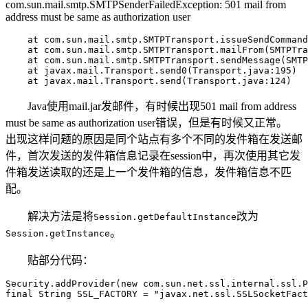
com.sun.mail.smtp.SMTPSenderFailedException: 501 mail from
address must be same as authorization user
    at com.sun.mail.smtp.SMTPTransport.issueSendCommand
    at com.sun.mail.smtp.SMTPTransport.mailFrom(SMTPTra
    at com.sun.mail.smtp.SMTPTransport.sendMessage(SMTP
    at javax.mail.Transport.send0(Transport.java:195)

    at javax.mail.Transport.send(Transport.java:124)
Java使用mail.jar发邮件，有时候出现501 mail from address
must be same as authorization user错误，但是有时候又正常。
出现这样问题的原因是同个站点有多个不同的发件箱在发送邮
件，首次发送的发件箱信息记录在session中，再次使用其它发
件箱发送读取的还是上一个发件箱的信息，发件箱信息不匹
配。
解决方法是将
改为
Session.getDefaultInstance
。
Session.getInstance
贴部分代码：
Security.addProvider(new com.sun.net.ssl.internal.ssl.P
final String SSL_FACTORY = "javax.net.ssl.SSLSocketFact