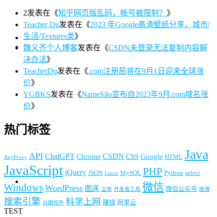
2
发表在《
知乎网页版乱码，帐号被限制？
》
Teacher Du
发表在《
2023 年Google高清壁纸分享，城市/
生活/Textures类
》
魏义齐个人博客
发表在《
CSDN未登录无法复制内容解
决办法
》
TeacherDu
发表在《
.com注册局将在9月1日迎来全球涨
价
》
YGBKS
发表在《
NameSilo宣布自2023年9月.com域名涨
价
》
热门标签
Java
API
ChatGPT
CSDN
Chrome
CSS
Google
HTML
AnyProxy
JavaScript
PHP
jQuery
JSON
MySQL
Python
select
Linux
微信
Windows
WordPress
图床
微信公众号
宝塔
开发者工具
微博
搜索引擎
科学上网
赚钱
阿里云
日期控件
TEST