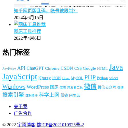
知乎网页版乱码，帐号被限制？
2024年6月15日
图床工具推荐
2022年4月6日
热门标签
Java
API
ChatGPT
CSDN
Chrome
CSS
Google
HTML
AnyProxy
JavaScript
PHP
jQuery
JSON
MySQL
Python
select
Linux
微信
Windows
WordPress
图床
微信公众号
宝塔
开发者工具
微博
搜索引擎
科学上网
赚钱
阿里云
日期控件
关于我
广告合作
© 2022
宇哥博客
豫ICP备2021010925号-2