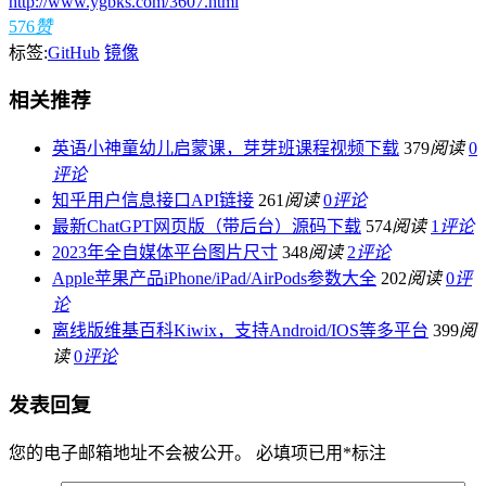
http://www.ygbks.com/3607.html
576
赞
标签:
GitHub
镜像
相关推荐
英语小神童幼儿启蒙课，芽芽班课程视频下载
379
阅读
0
评论
知乎用户信息接口API链接
261
阅读
0
评论
最新ChatGPT网页版（带后台）源码下载
574
阅读
1
评论
2023年全自媒体平台图片尺寸
348
阅读
2
评论
Apple苹果产品iPhone/iPad/AirPods参数大全
202
阅读
0
评
论
离线版维基百科Kiwix，支持Android/IOS等多平台
399
阅
读
0
评论
发表回复
您的电子邮箱地址不会被公开。
必填项已用
*
标注