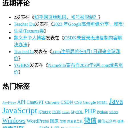
近期评论
2
发表在《
知乎网页版乱码，帐号被限制？
》
Teacher Du
发表在《
2023 年Google高清壁纸分享，城市/
生活/Textures类
》
魏义齐个人博客
发表在《
CSDN未登录无法复制内容解
决办法
》
TeacherDu
发表在《
.com注册局将在9月1日迎来全球涨
价
》
YGBKS
发表在《
NameSilo宣布自2023年9月.com域名涨
价
》
热门标签
Java
API
ChatGPT
CSDN
Chrome
CSS
Google
HTML
AnyProxy
JavaScript
PHP
jQuery
JSON
MySQL
Python
select
Linux
微信
Windows
WordPress
图床
微信公众号
宝塔
开发者工具
微博