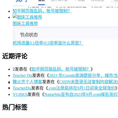
知乎网页版乱码，帐号被限制？
图床工具推荐
机场流量0.1倍率/0.5倍率是什么意思？
近期评论
2
发表在《
知乎网页版乱码，帐号被限制？
》
Teacher Du
发表在《
2023 年Google高清壁纸分享，城市/生活/
魏义齐个人博客
发表在《
CSDN未登录无法复制内容解决
TeacherDu
发表在《
.com注册局将在9月1日迎来全球涨价
YGBKS
发表在《
NameSilo宣布自2023年9月.com域名涨价
热门标签