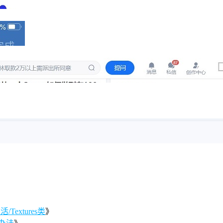
Textures类
》