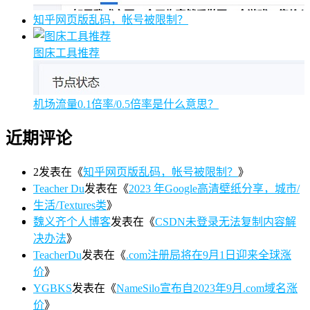
知乎网页版乱码，帐号被限制？
图床工具推荐
机场流量0.1倍率/0.5倍率是什么意思？
近期评论
2
发表在《
知乎网页版乱码，帐号被限制？
》
Teacher Du
发表在《
2023 年Google高清壁纸分享，城市/
生活/Textures类
》
魏义齐个人博客
发表在《
CSDN未登录无法复制内容解
决办法
》
TeacherDu
发表在《
.com注册局将在9月1日迎来全球涨
价
》
YGBKS
发表在《
NameSilo宣布自2023年9月.com域名涨
价
》