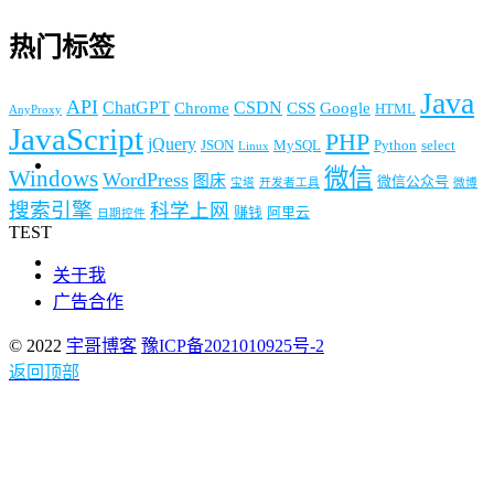
热门标签
Java
API
ChatGPT
CSDN
Chrome
CSS
Google
HTML
AnyProxy
JavaScript
PHP
jQuery
JSON
MySQL
Python
select
Linux
微信
Windows
WordPress
图床
微信公众号
宝塔
开发者工具
微博
搜索引擎
科学上网
赚钱
阿里云
日期控件
TEST
关于我
广告合作
© 2022
宇哥博客
豫ICP备2021010925号-2
返回顶部