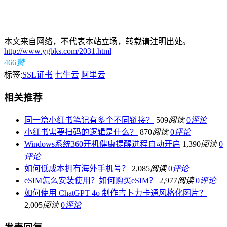
本文来自网络，不代表本站立场，转载请注明出处。
http://www.ygbks.com/2031.html
466
赞
标签:
SSL证书
七牛云
阿里云
相关推荐
同一篇小红书笔记有多个不同链接？
509
阅读
0
评论
小红书需要扫码的逻辑是什么？
870
阅读
0
评论
Windows系统360开机健康提醒进程自动开启
1,390
阅读
0
评论
如何低成本拥有海外手机号？
2,085
阅读
0
评论
eSIM怎么安装使用？如何购买eSIM？
2,977
阅读
0
评论
如何使用 ChatGPT 4o 制作吉卜力卡通风格化图片？
2,005
阅读
0
评论