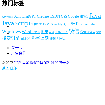
热门标签
Java
API
ChatGPT
CSDN
Chrome
CSS
Google
HTML
AnyProxy
JavaScript
PHP
jQuery
JSON
MySQL
Python
select
Linux
微信
Windows
WordPress
图床
微信公众号
宝塔
开发者工具
微博
搜索引擎
科学上网
赚钱
阿里云
日期控件
关于我
广告合作
© 2022
宇哥博客
豫ICP备2021010925号-2
返回顶部