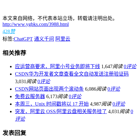
本文来自网络，不代表本站立场，转载请注明出处。
http://www.ygbks.com/3988.html
428
赞
标签:
ChatGPT
通义千问
阿里云
相关推荐
应运营商要求，阿里小号业务即将下线
1,647
阅读
0
评论
CSDN华为开发者文章查看全文自动发送注册验证码
3,031
阅读
0
评论
CSDN网站页面出现两个滚动条
6,086
阅读
0
评论
免费云服务器
6,173
阅读
0
评论
本周三，Unix 时间戳将以 17 开始
4,987
阅读
0
评论
突发，阿里云 OSS/阿里云盘相关服务挂了
4,031
阅读
0
评论
发表回复