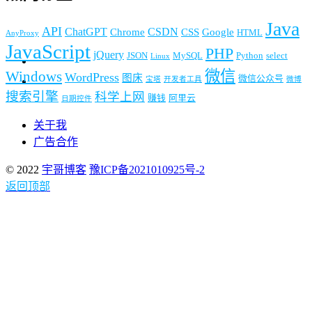
Java
API
ChatGPT
CSDN
Chrome
CSS
Google
HTML
AnyProxy
JavaScript
PHP
jQuery
JSON
MySQL
Python
select
Linux
微信
Windows
WordPress
图床
微信公众号
宝塔
开发者工具
微博
搜索引擎
科学上网
赚钱
阿里云
日期控件
关于我
广告合作
© 2022
宇哥博客
豫ICP备2021010925号-2
返回顶部