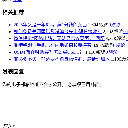
相关推荐
2025年又是一年618，薅1分钱的东西
1,604
阅读
0
评论
如何免费关闭国际及港澳台来电/短信接收？
2,202
阅读
0
微信提示“网络出错，无法显示该页面。”问题
4,328
阅读
香港鸭聊佳手机卡在内地如何长期持有
8,952
阅读
0
评论
USDT币在哪购买？怎么买USDT？
1,156
阅读
0
评论
非必要不买，非必要不消费微信群，邀请你加入
1,106
阅
发表回复
您的电子邮箱地址不会被公开。
必填项已用
*
标注
评论
*