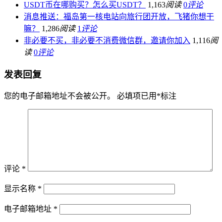
USDT币在哪购买？怎么买USDT？
1,163
阅读
0
评论
消息推送：福岛第一核电站向旅行团开放，飞猪你想干
嘛？
1,286
阅读
1
评论
非必要不买，非必要不消费微信群，邀请你加入
1,116
阅
读
0
评论
发表回复
您的电子邮箱地址不会被公开。
必填项已用
*
标注
评论
*
显示名称
*
电子邮箱地址
*