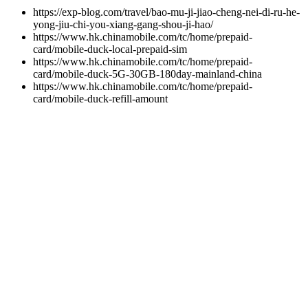
https://exp-blog.com/travel/bao-mu-ji-jiao-cheng-nei-di-ru-he-
yong-jiu-chi-you-xiang-gang-shou-ji-hao/
https://www.hk.chinamobile.com/tc/home/prepaid-
card/mobile-duck-local-prepaid-sim
https://www.hk.chinamobile.com/tc/home/prepaid-
card/mobile-duck-5G-30GB-180day-mainland-china
https://www.hk.chinamobile.com/tc/home/prepaid-
card/mobile-duck-refill-amount