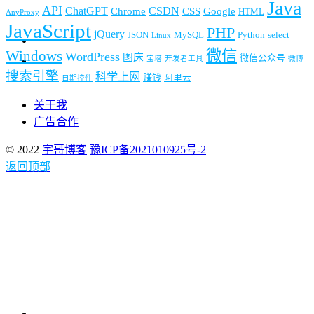
Java
API
ChatGPT
CSDN
Chrome
CSS
Google
HTML
AnyProxy
JavaScript
PHP
jQuery
JSON
MySQL
Python
select
Linux
微信
Windows
WordPress
图床
微信公众号
宝塔
开发者工具
微博
搜索引擎
科学上网
赚钱
阿里云
日期控件
关于我
广告合作
© 2022
宇哥博客
豫ICP备2021010925号-2
返回顶部