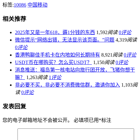
标签:
10086
中国移动
相关推荐
2025年又是一年618，薅1分钱的东西
1,592
阅读
0
评论
微信提示“网络出错，无法显示该页面。”问题
4,319
阅读
0
评论
香港鸭聊佳手机卡在内地如何长期持有
8,921
阅读
0
评论
USDT币在哪购买？怎么买USDT？
1,150
阅读
0
评论
消息推送：福岛第一核电站向旅行团开放，飞猪你想干
嘛？
1,263
阅读
1
评论
非必要不买，非必要不消费微信群，邀请你加入
1,103
阅
读
0
评论
发表回复
您的电子邮箱地址不会被公开。
必填项已用
*
标注