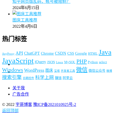
知乎网页版乱码，帐号被限制？
2024年6月15日
图床工具推荐
2022年4月6日
热门标签
Java
API
ChatGPT
CSDN
Chrome
CSS
Google
HTML
AnyProxy
JavaScript
PHP
jQuery
JSON
MySQL
Python
select
Linux
微信
Windows
WordPress
图床
微信公众号
宝塔
开发者工具
微博
搜索引擎
科学上网
赚钱
阿里云
日期控件
关于我
广告合作
© 2022
宇哥博客
豫ICP备2021010925号-2
返回顶部