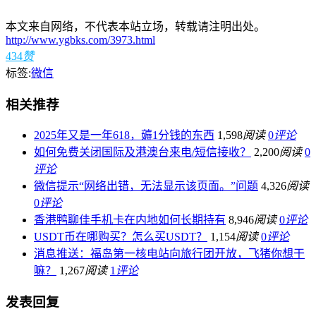
本文来自网络，不代表本站立场，转载请注明出处。
http://www.ygbks.com/3973.html
434
赞
标签:
微信
相关推荐
2025年又是一年618，薅1分钱的东西
1,598
阅读
0
评论
如何免费关闭国际及港澳台来电/短信接收？
2,200
阅读
0
评论
微信提示“网络出错，无法显示该页面。”问题
4,326
阅读
0
评论
香港鸭聊佳手机卡在内地如何长期持有
8,946
阅读
0
评论
USDT币在哪购买？怎么买USDT？
1,154
阅读
0
评论
消息推送：福岛第一核电站向旅行团开放，飞猪你想干
嘛？
1,267
阅读
1
评论
发表回复