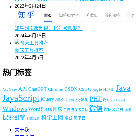
2022年2月24日
知乎网页版乱码，帐号被限制？
2024年6月15日
图床工具推荐
2022年4月6日
热门标签
Java
API
ChatGPT
CSDN
Chrome
CSS
Google
HTML
AnyProxy
JavaScript
PHP
jQuery
JSON
MySQL
Python
select
Linux
微信
Windows
WordPress
图床
微信公众号
宝塔
开发者工具
微博
搜索引擎
科学上网
赚钱
阿里云
日期控件
关于我