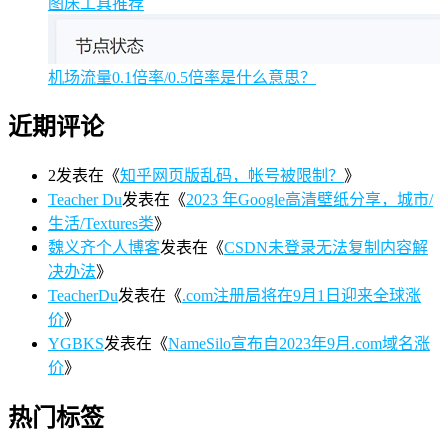
图床工具推荐
机场流量0.1倍率/0.5倍率是什么意思？
近期评论
2
发表在《
知乎网页版乱码，帐号被限制？
》
Teacher Du
发表在《
2023 年Google高清壁纸分享，城市/
生活/Textures类
》
魏义齐个人博客
发表在《
CSDN未登录无法复制内容解
决办法
》
TeacherDu
发表在《
.com注册局将在9月1日迎来全球涨
价
》
YGBKS
发表在《
NameSilo宣布自2023年9月.com域名涨
价
》
热门标签