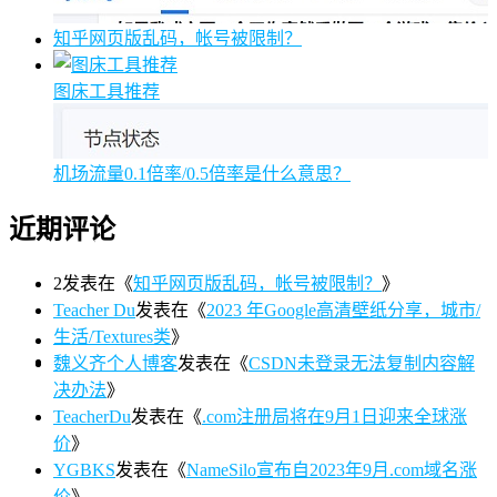
知乎网页版乱码，帐号被限制？
图床工具推荐
机场流量0.1倍率/0.5倍率是什么意思？
近期评论
2
发表在《
知乎网页版乱码，帐号被限制？
》
Teacher Du
发表在《
2023 年Google高清壁纸分享，城市/
生活/Textures类
》
魏义齐个人博客
发表在《
CSDN未登录无法复制内容解
决办法
》
TeacherDu
发表在《
.com注册局将在9月1日迎来全球涨
价
》
YGBKS
发表在《
NameSilo宣布自2023年9月.com域名涨
价
》