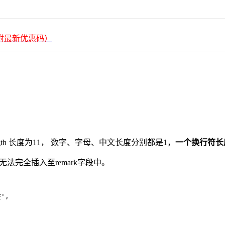
平台（附最新优惠码）
().length 长度为11， 数字、字母、中文长度分别都是1，
一个换行符长
容无法完全插入至remark字段中。
',
