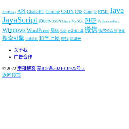
Java
API
ChatGPT
CSDN
Chrome
CSS
Google
HTML
AnyProxy
JavaScript
PHP
jQuery
JSON
MySQL
Python
select
Linux
微信
Windows
WordPress
图床
微信公众号
宝塔
开发者工具
微博
搜索引擎
科学上网
赚钱
阿里云
日期控件
关于我
广告合作
© 2022
宇哥博客
豫ICP备2021010925号-2
返回顶部