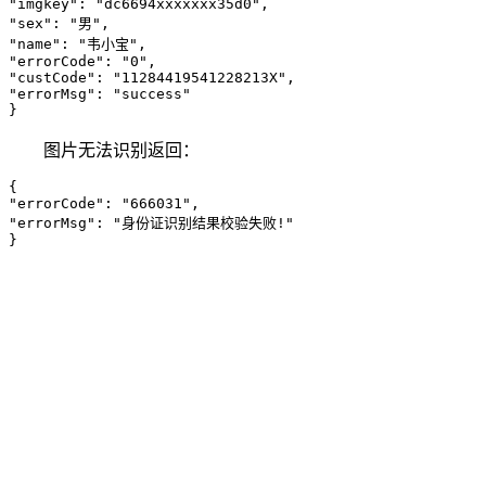
"imgkey": "dc6694xxxxxxx35d0",

"sex": "男",

"name": "韦小宝",

"errorCode": "0",

"custCode": "11284419541228213X",

"errorMsg": "success"

}
图片无法识别返回：
{

"errorCode": "666031",

"errorMsg": "身份证识别结果校验失败!"

}