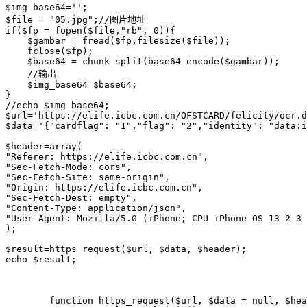
$img_base64='';

$file = "05.jpg";//图片地址

if($fp = fopen($file,"rb", 0)){

    $gambar = fread($fp,filesize($file));

    fclose($fp);

    $base64 = chunk_split(base64_encode($gambar));

    //输出

    $img_base64=$base64;

}

//echo $img_base64;

$url='https://elife.icbc.com.cn/OFSTCARD/felicity/ocr.d
$data='{"cardflag": "1","flag": "2","identity": "data:i
$header=array(

"Referer: https://elife.icbc.com.cn",

"Sec-Fetch-Mode: cors",

"Sec-Fetch-Site: same-origin",

"Origin: https://elife.icbc.com.cn",

"Sec-Fetch-Dest: empty",

"Content-Type: application/json",

"User-Agent: Mozilla/5.0 (iPhone; CPU iPhone OS 13_2_3 
);

$result=https_request($url, $data, $header);

echo $result;

	function https_request($url, $data = null, $header){
