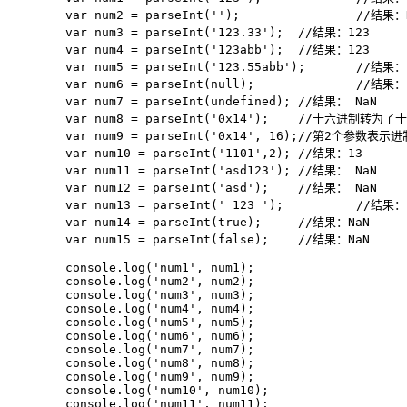
	var num2 = parseInt('');		//结果：NaN

	var num3 = parseInt('123.33');	//结果：123

	var num4 = parseInt('123abb');	//结果：123

	var num5 = parseInt('123.55abb');	//结果：123

	var num6 = parseInt(null);		//结果： NaN

	var num7 = parseInt(undefined);	//结果： NaN

	var num8 = parseInt('0x14');	//十六进制转为了十进制，结果：20

	var num9 = parseInt('0x14', 16);//第2个参数表示进制，结果：20

	var num10 = parseInt('1101',2);	//结果：13

	var num11 = parseInt('asd123');	//结果： NaN

	var num12 = parseInt('asd');	//结果： NaN

	var num13 = parseInt(' 123 ');		//结果：123

	var num14 = parseInt(true);	//结果：NaN

	var num15 = parseInt(false);	//结果：NaN

	console.log('num1', num1);

	console.log('num2', num2);

	console.log('num3', num3);

	console.log('num4', num4);

	console.log('num5', num5);

	console.log('num6', num6);

	console.log('num7', num7);

	console.log('num8', num8);

	console.log('num9', num9);

	console.log('num10', num10);

	console.log('num11', num11);
