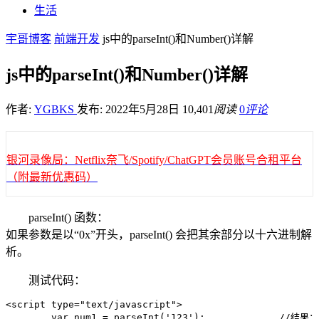
生活
宇哥博客
前端开发
js中的parseInt()和Number()详解
js中的parseInt()和Number()详解
作者:
YGBKS
发布: 2022年5月28日
10,401
阅读
0
评论
银河录像局：Netflix奈飞/Spotify/ChatGPT会员账号合租平台
（附最新优惠码）
parseInt() 函数：
如果参数是以“0x”开头，parseInt() 会把其余部分以十六进制解
析。
测试代码：
<script type="text/javascript">

	var num1 = parseInt('123');		//结果：123
