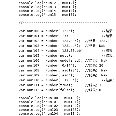
	console.log('num12', num12);

	console.log('num13', num13);

	console.log('num14', num14);

	console.log('num15', num15);

	//-----------------------------------------

	var num100 = Number('123');		//结果：123

	var num101 = Number('');		//结果：0

	var num102 = Number('123.33');	//结果：123.33

	var num103 = Number('123abb');	//结果：NaN

	var num104 = Number('123.55abb');	//结果：NaN

	var num105 = Number(null);		//结果： 0

	var num106 = Number(undefined);	//结果： NaN

	var num107 = Number('0x14');	//结果：20

	var num108 = Number('asd123');	//结果： NaN

	var num109 = Number('asd');	//结果： NaN

	var num110 = Number(' 123 ');		//结果：123

	var num111 = Number(true);	//结果：1

	var num112 = Number(false);	//结果：0

	console.log('num100', num100);

	console.log('num101', num101);

	console.log('num102', num102);

	console.log('num103', num103);

	console.log('num104', num104);
