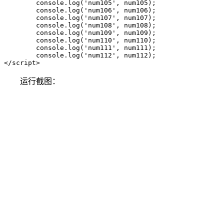
	console.log('num105', num105);

	console.log('num106', num106);

	console.log('num107', num107);

	console.log('num108', num108);

	console.log('num109', num109);

	console.log('num110', num110);

	console.log('num111', num111);

	console.log('num112', num112);

</script>
运行截图：