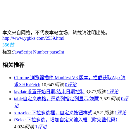
本文来自网络，不代表本站立场，转载请注明出处。
http://www.ygbks.com/2539.html
356
赞
标签:
JavaScript
Number
parseInt
相关推荐
Chrome 浏览器插件 Manifest V3 版本，拦截获取Ajax请
求XHR/Fetch
10,647
阅读
0
评论
laydate设置开始日期/结束日期控制
3,877
阅读
1
评论
table自定义表格，筛选列指定列显示/隐藏
3,522
阅读
0
评
论
xm-select下拉多选框，自定义按钮样式
4,521
阅读
1
评论
fSelect下拉多选，增加自定义输入框（附完整代码）
4,024
阅读
1
评论