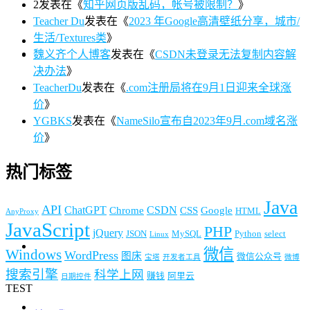
2
发表在《
知乎网页版乱码，帐号被限制？
》
Teacher Du
发表在《
2023 年Google高清壁纸分享，城市/
生活/Textures类
》
魏义齐个人博客
发表在《
CSDN未登录无法复制内容解
决办法
》
TeacherDu
发表在《
.com注册局将在9月1日迎来全球涨
价
》
YGBKS
发表在《
NameSilo宣布自2023年9月.com域名涨
价
》
热门标签
Java
API
ChatGPT
CSDN
Chrome
CSS
Google
HTML
AnyProxy
JavaScript
PHP
jQuery
JSON
MySQL
Python
select
Linux
微信
Windows
WordPress
图床
微信公众号
宝塔
开发者工具
微博
搜索引擎
科学上网
赚钱
阿里云
日期控件
TEST