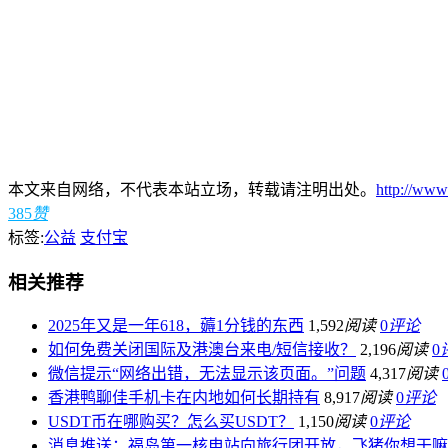
本文来自网络，不代表本站立场，转载请注明出处。
http://www
385
赞
标签:
公益
支付宝
相关推荐
2025年又是一年618，薅1分钱的东西
1,592
阅读
0
评论
如何免费关闭国际及港澳台来电/短信接收？
2,196
阅读
0
微信提示“网络出错，无法显示该页面。”问题
4,317
阅读
香港鸭聊佳手机卡在内地如何长期持有
8,917
阅读
0
评论
USDT币在哪购买？怎么买USDT？
1,150
阅读
0
评论
消息推送：福岛第一核电站向旅行团开放，飞猪你想干嘛