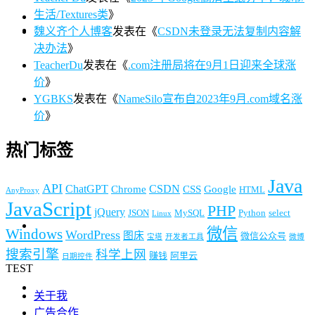
生活/Textures类
》
魏义齐个人博客
发表在《
CSDN未登录无法复制内容解
决办法
》
TeacherDu
发表在《
.com注册局将在9月1日迎来全球涨
价
》
YGBKS
发表在《
NameSilo宣布自2023年9月.com域名涨
价
》
热门标签
Java
API
ChatGPT
CSDN
Chrome
CSS
Google
HTML
AnyProxy
JavaScript
PHP
jQuery
JSON
MySQL
Python
select
Linux
微信
Windows
WordPress
图床
微信公众号
宝塔
开发者工具
微博
搜索引擎
科学上网
赚钱
阿里云
日期控件
TEST
关于我
广告合作