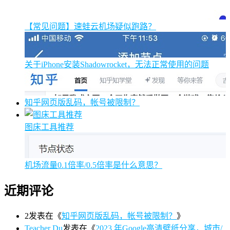
【常见问题】速蛙云机场疑似跑路？
关于iPhone安装Shadowrocket，无法正常使用的问题
知乎网页版乱码，帐号被限制？
图床工具推荐
机场流量0.1倍率/0.5倍率是什么意思？
近期评论
2
发表在《
知乎网页版乱码，帐号被限制？
》
Teacher Du
发表在《
2023 年Google高清壁纸分享，城市/