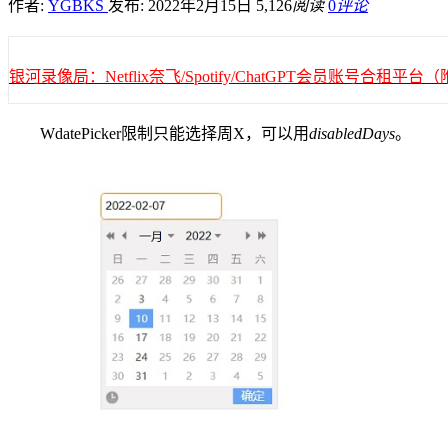
作者:
YGBKS
发布: 2022年2月15日
5,126
阅读
0
评论
银河录像局：Netflix奈飞/Spotify/ChatGPT会员账号合租
WdatePicker限制只能选择周X，可以用
disabledDays
。