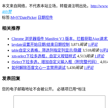
本文来自网络，不代表本站立场，转载请注明出处。
http://www
469
赞
标签:
My97DatePicker
日期控件
相关推荐
Chrome 浏览器插件 Manifest V3 版本，拦截获取Ajax请求X
laydate设置开始日期/结束日期控制
3,871
阅读
1
评论
table自定义表格，筛选列指定列显示/隐藏
3,518
阅读
0
评
xm-select下拉多选框，自定义按钮样式
4,513
阅读
1
评论
fSelect下拉多选，增加自定义输入框（附完整代码）
4,01
如何解除百度文心一言禁用调试
5,430
阅读
1
评论
发表回复
您的电子邮箱地址不会被公开。
必填项已用
*
标注