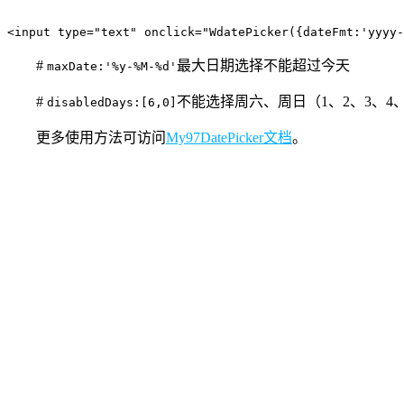
<input type="text" onclick="WdatePicker({dateFmt:'yyyy-
#
最大日期选择不能超过今天
maxDate:'%y-%M-%d'
#
不能选择周六、周日（1、2、3、4
disabledDays:[6,0]
更多使用方法可访问
My97DatePicker文档
。