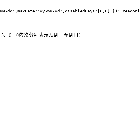
MM-dd',maxDate:'%y-%M-%d',disabledDays:[6,0] })" readonl
、5、6、0依次分别表示从周一至周日）